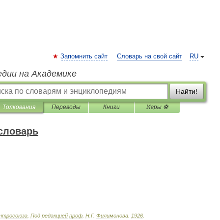
Запомнить сайт
Словарь на свой сайт
RU
едии на Академике
Найти!
Толкования
Переводы
Книги
Игры ⚽
словарь
нтросоюза
.
Под
редакцией
проф
.
Н
.
Г
.
Филимонова
.
1926
.