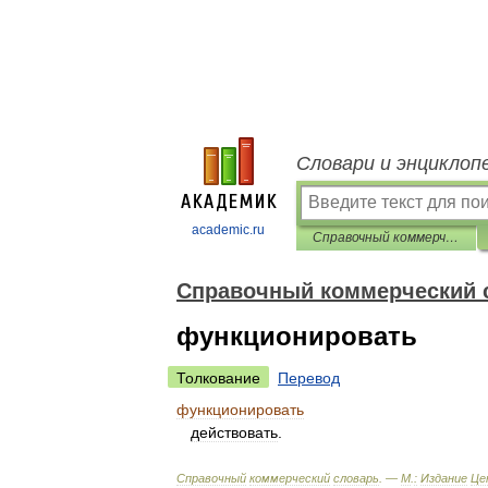
Словари и энциклоп
academic.ru
Справочный коммерческий словарь
Справочный коммерческий 
функционировать
Толкование
Перевод
функционировать
действовать
.
Справочный
коммерческий
словарь
. —
М
.
:
Издание
Це