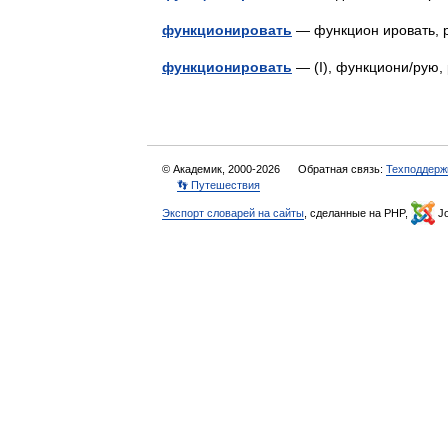
функционировать
— функцион ировать,
функционировать
— (I), функциони/рую
© Академик, 2000-2026
Обратная связь:
Техподдерж
👣 Путешествия
Экспорт словарей на сайты
, сделанные на PHP,
Jo